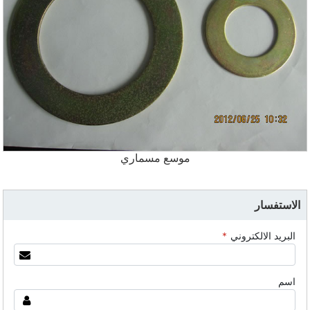
موسع مسماري
الاستفسار